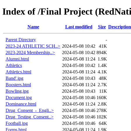
Index of /Final Project (RedNat
Name
Last modified
Size
Description
Parent Directory
-
2023-24 ATHLETIC SCH..>
2024-05-08 10:42
41K
2023-2024 Membership..>
2024-05-08 10:42
894K
Alumni.html
2024-05-08 11:24
1.9K
Athletics
2024-05-08 10:42
1.4K
Athletics.html
2024-05-08 11:24
4.1K
Band'.jpg
2024-05-08 10:43
48K
Boosters.html
2024-05-08 11:24
2.7K
Bowling.jpg
2024-05-08 10:43
11K
Document.jpg
2024-05-08 10:46
160K
Dominance.html
2024-05-08 11:24
2.8K
Drug_Consent_-_Engli..>
2024-05-08 10:46
278K
Drug_Testing_Consent..>
2024-05-08 10:46
102K
Football.jpg
2024-05-08 10:46
64K
Forms.html
2024-05-08 11:24
1.9K