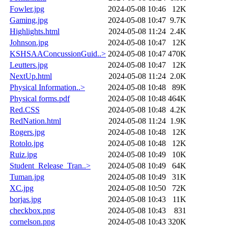
Fowler.jpg
2024-05-08 10:46
12K
Gaming.jpg
2024-05-08 10:47
9.7K
Highlights.html
2024-05-08 11:24
2.4K
Johnson.jpg
2024-05-08 10:47
12K
KSHSAAConcussionGuid..>
2024-05-08 10:47
470K
Leutters.jpg
2024-05-08 10:47
12K
NextUp.html
2024-05-08 11:24
2.0K
Physical Information..>
2024-05-08 10:48
89K
Physical forms.pdf
2024-05-08 10:48
464K
Red.CSS
2024-05-08 10:48
4.2K
RedNation.html
2024-05-08 11:24
1.9K
Rogers.jpg
2024-05-08 10:48
12K
Rotolo.jpg
2024-05-08 10:48
12K
Ruiz.jpg
2024-05-08 10:49
10K
Student_Release_Tran..>
2024-05-08 10:49
64K
Tuman.jpg
2024-05-08 10:49
31K
XC.jpg
2024-05-08 10:50
72K
borjas.jpg
2024-05-08 10:43
11K
checkbox.png
2024-05-08 10:43
831
cornelson.png
2024-05-08 10:43
320K