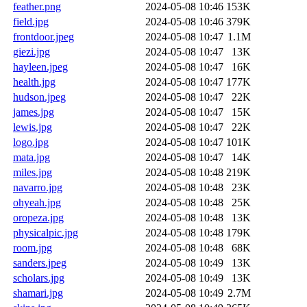
feather.png
2024-05-08 10:46
153K
field.jpg
2024-05-08 10:46
379K
frontdoor.jpeg
2024-05-08 10:47
1.1M
giezi.jpg
2024-05-08 10:47
13K
hayleen.jpeg
2024-05-08 10:47
16K
health.jpg
2024-05-08 10:47
177K
hudson.jpeg
2024-05-08 10:47
22K
james.jpg
2024-05-08 10:47
15K
lewis.jpg
2024-05-08 10:47
22K
logo.jpg
2024-05-08 10:47
101K
mata.jpg
2024-05-08 10:47
14K
miles.jpg
2024-05-08 10:48
219K
navarro.jpg
2024-05-08 10:48
23K
ohyeah.jpg
2024-05-08 10:48
25K
oropeza.jpg
2024-05-08 10:48
13K
physicalpic.jpg
2024-05-08 10:48
179K
room.jpg
2024-05-08 10:48
68K
sanders.jpeg
2024-05-08 10:49
13K
scholars.jpg
2024-05-08 10:49
13K
shamari.jpg
2024-05-08 10:49
2.7M