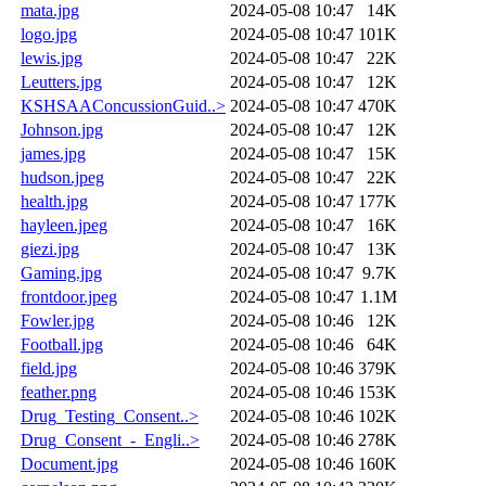
mata.jpg
2024-05-08 10:47
14K
logo.jpg
2024-05-08 10:47
101K
lewis.jpg
2024-05-08 10:47
22K
Leutters.jpg
2024-05-08 10:47
12K
KSHSAAConcussionGuid..>
2024-05-08 10:47
470K
Johnson.jpg
2024-05-08 10:47
12K
james.jpg
2024-05-08 10:47
15K
hudson.jpeg
2024-05-08 10:47
22K
health.jpg
2024-05-08 10:47
177K
hayleen.jpeg
2024-05-08 10:47
16K
giezi.jpg
2024-05-08 10:47
13K
Gaming.jpg
2024-05-08 10:47
9.7K
frontdoor.jpeg
2024-05-08 10:47
1.1M
Fowler.jpg
2024-05-08 10:46
12K
Football.jpg
2024-05-08 10:46
64K
field.jpg
2024-05-08 10:46
379K
feather.png
2024-05-08 10:46
153K
Drug_Testing_Consent..>
2024-05-08 10:46
102K
Drug_Consent_-_Engli..>
2024-05-08 10:46
278K
Document.jpg
2024-05-08 10:46
160K