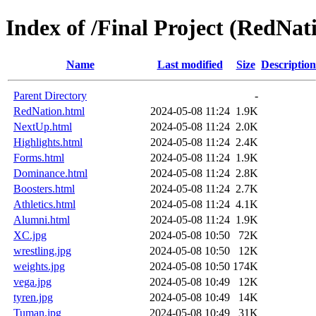
Index of /Final Project (RedNat
Name
Last modified
Size
Description
Parent Directory
-
RedNation.html
2024-05-08 11:24
1.9K
NextUp.html
2024-05-08 11:24
2.0K
Highlights.html
2024-05-08 11:24
2.4K
Forms.html
2024-05-08 11:24
1.9K
Dominance.html
2024-05-08 11:24
2.8K
Boosters.html
2024-05-08 11:24
2.7K
Athletics.html
2024-05-08 11:24
4.1K
Alumni.html
2024-05-08 11:24
1.9K
XC.jpg
2024-05-08 10:50
72K
wrestling.jpg
2024-05-08 10:50
12K
weights.jpg
2024-05-08 10:50
174K
vega.jpg
2024-05-08 10:49
12K
tyren.jpg
2024-05-08 10:49
14K
Tuman.jpg
2024-05-08 10:49
31K