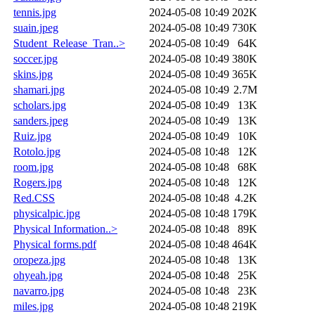
tennis.jpg
2024-05-08 10:49
202K
suain.jpeg
2024-05-08 10:49
730K
Student_Release_Tran..>
2024-05-08 10:49
64K
soccer.jpg
2024-05-08 10:49
380K
skins.jpg
2024-05-08 10:49
365K
shamari.jpg
2024-05-08 10:49
2.7M
scholars.jpg
2024-05-08 10:49
13K
sanders.jpeg
2024-05-08 10:49
13K
Ruiz.jpg
2024-05-08 10:49
10K
Rotolo.jpg
2024-05-08 10:48
12K
room.jpg
2024-05-08 10:48
68K
Rogers.jpg
2024-05-08 10:48
12K
Red.CSS
2024-05-08 10:48
4.2K
physicalpic.jpg
2024-05-08 10:48
179K
Physical Information..>
2024-05-08 10:48
89K
Physical forms.pdf
2024-05-08 10:48
464K
oropeza.jpg
2024-05-08 10:48
13K
ohyeah.jpg
2024-05-08 10:48
25K
navarro.jpg
2024-05-08 10:48
23K
miles.jpg
2024-05-08 10:48
219K