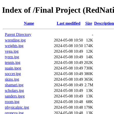
Index of /Final Project (RedNat
Name
Last modified
Size
Description
Parent Directory
-
wrestling.jpg
2024-05-08 10:50
12K
weights.jpg
2024-05-08 10:50
174K
vega.jpg
2024-05-08 10:49
12K
tyren.jpg
2024-05-08 10:49
14K
tennis.jpg
2024-05-08 10:49
202K
suain.jpeg
2024-05-08 10:49
730K
soccer.jpg
2024-05-08 10:49
380K
skins.jpg
2024-05-08 10:49
365K
shamari.jpg
2024-05-08 10:49
2.7M
scholars.jpg
2024-05-08 10:49
13K
sanders.jpeg
2024-05-08 10:49
13K
room.jpg
2024-05-08 10:48
68K
physicalpic.jpg
2024-05-08 10:48
179K
oropeza.jpg
2024-05-08 10:48
13K