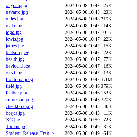
ohyeah.jpg
2024-05-08 10:48
25K
navarro.jpg
2024-05-08 10:48
23K
miles.jpg
2024-05-08 10:48
219K
mata.jpg
2024-05-08 10:47
14K
logo.jpg
2024-05-08 10:47
101K
lewis.jpg
2024-05-08 10:47
22K
james.jpg
2024-05-08 10:47
15K
hudson.jpeg
2024-05-08 10:47
22K
health.jpg
2024-05-08 10:47
177K
hayleen.jpeg
2024-05-08 10:47
16K
giezi.jpg
2024-05-08 10:47
13K
frontdoor.jpeg
2024-05-08 10:47
1.1M
field.jpg
2024-05-08 10:46
379K
feather.png
2024-05-08 10:46
153K
cornelson.png
2024-05-08 10:43
320K
checkbox.png
2024-05-08 10:43
831
borjas.jpg
2024-05-08 10:43
11K
XC.jpg
2024-05-08 10:50
72K
Tuman.jpg
2024-05-08 10:49
31K
Student_Release_Tran..>
2024-05-08 10:49
64K